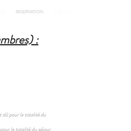
QUE
RESERVATION
CONTACT
ambres) :
t dû pour la totalité du
pour la totalité du séjour.