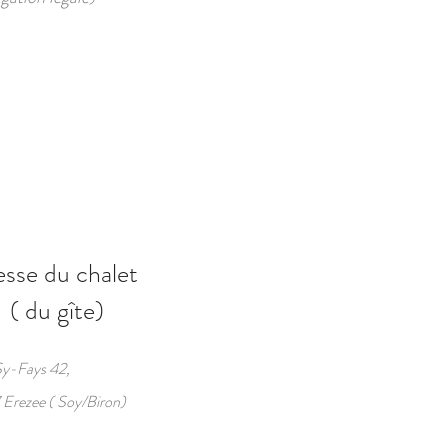
sse du chalet
du gîte)
y-Fays 42,
Erezee ( Soy/Biron)