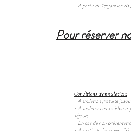
- A partir du 1er janvier 26
Pour réserver no
Conditions d'annulation:
- Annulation gratuite jusqu'
- Annulation entre 14eme jou
séjour;
- En cas de non présentation
- A partir du 1er janvier 26