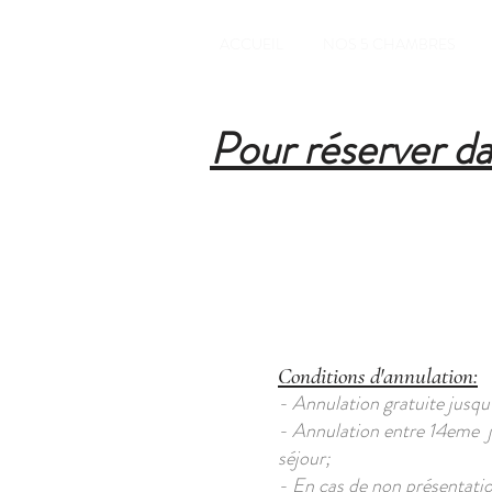
ACCUEIL
NOS 5 CHAMBRES
Pour réserver d
Conditions d'annulation:
- Annulation gratuite jusqu'
- Annulation entre 14eme jou
séjour;
- En cas de non présentation