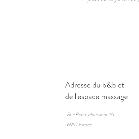
Adresse du b&b et
de l'espace
massage
Rue Petite Hoursinne 1A,
6997 Erezee