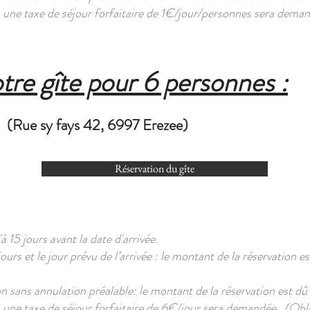
 , une taxe de séjour forfaitaire de 1€/jour/personnes sera deman
tre gîte pour 6 personnes :
(Rue sy fays 42, 6997 Erezee)
Réservation du gîte
à 15 jours avant la date d'arrivée.
rs et le jour prévu de l’arrivée : le montant de la réservation es
 sans annulation préalable: le montant de la réservation est dû 
 , une taxe de séjour forfaitaire de 6€/jour sera demandée...(Obli