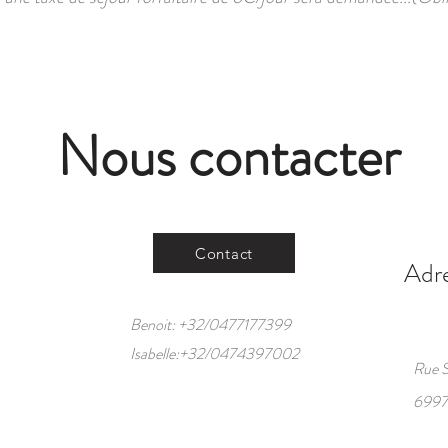
Nous contacter
Contact
Adre
( 
Benoit: +32/0477177399
Isabelle:+32/0474397002
Rue S
6997 