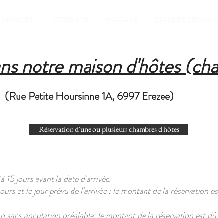
SERVICES
NOTRE GITE
MASSAGE
STAGE DE CERAMI
ans notre maison d'hôtes (ch
(Rue Petite Hoursinne 1A, 6997 Erezee)
Réservation d'une ou plusieurs chambres d'hôtes
à 15 jours avant la date d'arrivée.
rs et le jour prévu de l’arrivée : le montant de la réservation es
 sans annulation préalable: le montant de la réservation est dû 