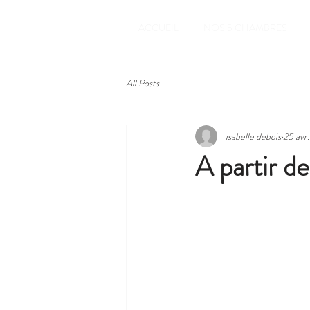
ACCUEIL
NOS 5 CHAMBRES
All Posts
isabelle debois
25 avr.
A partir d