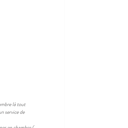
mbre là tout 
n service de 
uner en chambre ( 