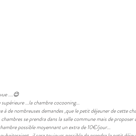
ue ....😉
supérieure ...la chambre cocooning...
e à de nombreuses demandes ,que le petit déjeuner de cette cha
 chambres se prendra dans la salle commune mais de proposer u
 chambre possible moyennant un extra de 10€/jour...
uhaiteraient , il sera toujours possible de prendre le petit déje